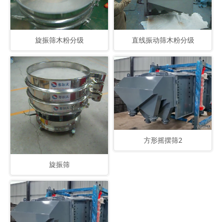
旋振筛木粉分级
直线振动筛木粉分级
方形摇摆筛2
旋振筛