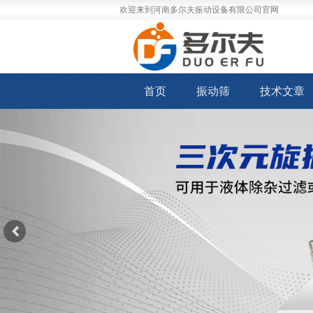
欢迎来到河南多尔夫振动设备有限公司官网
首页
振动筛
技术文章