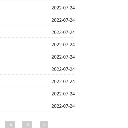
2022-07-24
2022-07-24
2022-07-24
2022-07-24
2022-07-24
2022-07-24
2022-07-24
2022-07-24
2022-07-24
18
19
»