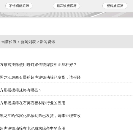
当前位置：新闻列表
>
新闻资讯
方形摇摆筛使用铆钉跟传统焊接相比那种好？
黑龙江鸡西石墨粉超声波振动筛已发货，请崔经
方形摇摆筛规格有哪些？
方形摇摆筛在石英石板材砂行业的应用
黑龙江哈尔滨化肥振动筛已发货，请李经理查收
超声波振动筛在电池粉末除杂中的应用