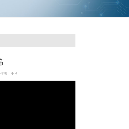
筛
备 作者：小马