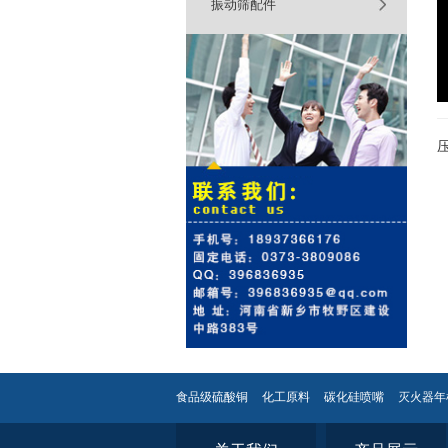
振动筛配件
食品级硫酸铜
化工原料
碳化硅喷嘴
灭火器年