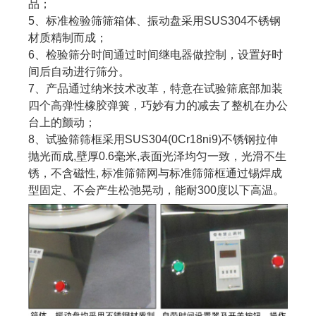
品；
5、标准检验筛筛箱体、振动盘采用SUS304不锈钢
材质精制而成；
6、检验筛分时间通过时间继电器做控制，设置好时
间后自动进行筛分。
7、产品通过纳米技术改革，特意在试验筛底部加装
四个高弹性橡胶弹簧，巧妙有力的减去了整机在办公
台上的颤动；
8、试验筛筛框采用SUS304(0Cr18ni9)不锈钢拉伸
抛光而成,壁厚0.6毫米,表面光泽均匀一致，光滑不生
锈，不含磁性, 标准筛筛网与标准筛筛框通过锡焊成
型固定、不会产生松弛晃动，能耐300度以下高温。