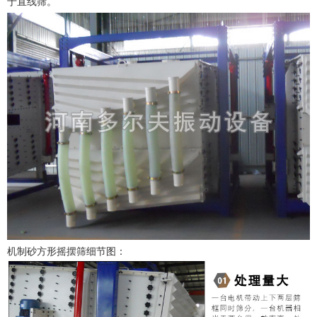
于直线筛。
机制砂方形摇摆筛细节图：