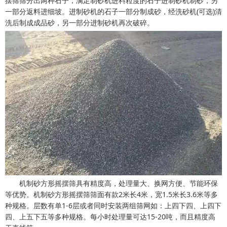
摆筛筛分出两种石子，满足制砂机进料粒度的石子进制砂机制砂，另
一部分返料进细坡。进制砂机的石子一部分制成砂，经洗砂机(可选)清
洗后制成成品砂，另一部分进制砂机再次破碎。
机制砂方形摇摆筛具有精度高，处理量大、换网方便、节能环保
等优势。机制砂方形摇摆筛筛面有款2米长4米，宽1.5米长3.6米等多
种规格。层数有单1-6层或者同时安装两组筛网如：上四下四、上四下
四、上五下五等多种规格。每小时处理量可达15-20吨，而且精度高