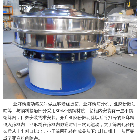
亚麻粉震动筛又叫做亚麻粉旋振筛、亚麻粉筛分机、亚麻粉振动
筛等，与物料接触部分采用304不锈钢材质，筛框内安装有一层不锈
钢筛网，目数安装需求安装。开启亚麻粉振动筛以后将打碎的亚麻粉
倒入筛框内，亚麻粉在筛框内做逆时针三次元运动，大于筛网孔径的
杂质从上出料口排出，小于筛网孔径的成品从下出料口排出，从而完
成了亚麻粉的除杂。